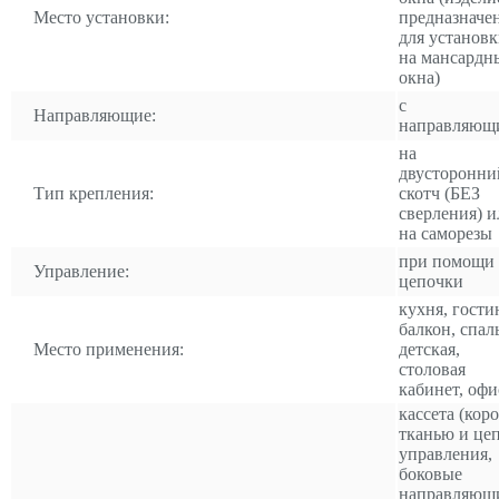
Место установки:
предназначе
для установ
на мансардн
окна)
с
Направляющие:
направляющ
на
двусторонни
Тип крепления:
скотч (БЕЗ
сверления) и
на саморезы
при помощи
Управление:
цепочки
кухня, гости
балкон, спал
Место применения:
детская,
столовая
кабинет, офи
кассета (коро
тканью и це
управления,
боковые
направляющ