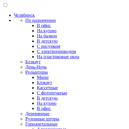
Челябинск
По назначению
В офис
На кухню
На балкон
В детскую
С рисунком
С электроприводом
На пластиковые окна
Блэкаут
День-Ночь
Рольшторы
Мини
Блэкаут
Кассетные
С фотопечатью
В детскую
На кухню
В офис
Деревянные
Рулонные шторы
Горизонтальные