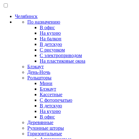
Челябинск
По назначению
В офис
На кухню
На балкон
В детскую
С рисунком
С электроприводом
На пластиковые окна
Блэкаут
День-Ночь
Рольшторы
Мини
Блэкаут
Кассетные
С фотопечатью
В детскую
На кухню
В офис
Деревянные
Рулонные шторы
Горизонтальные