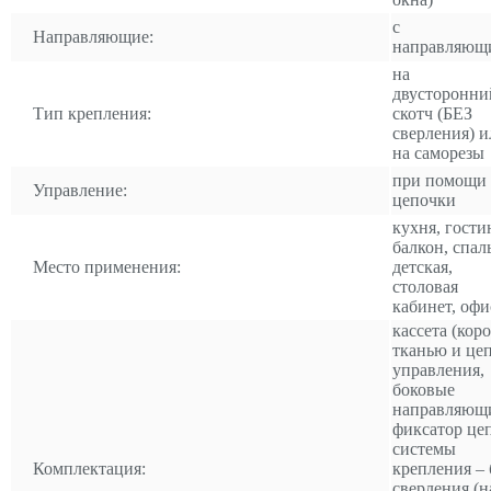
с
Направляющие:
направляющ
на
двусторонни
Тип крепления:
скотч (БЕЗ
сверления) и
на саморезы
при помощи
Управление:
цепочки
кухня, гости
балкон, спал
Место применения:
детская,
столовая
кабинет, офи
кассета (коро
тканью и це
управления,
боковые
направляющ
фиксатор це
системы
Комплектация:
крепления – 
сверления (н