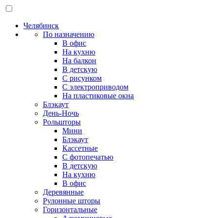
Челябинск
По назначению
В офис
На кухню
На балкон
В детскую
С рисунком
С электроприводом
На пластиковые окна
Блэкаут
День-Ночь
Рольшторы
Мини
Блэкаут
Кассетные
С фотопечатью
В детскую
На кухню
В офис
Деревянные
Рулонные шторы
Горизонтальные