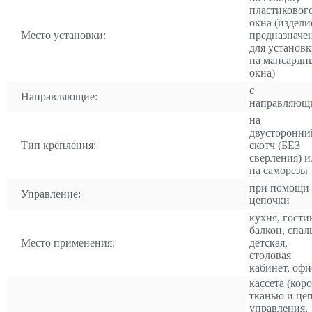
пластиковог
окна (издели
Место установки:
предназначе
для установ
на мансардн
окна)
с
Направляющие:
направляющ
на
двусторонни
Тип крепления:
скотч (БЕЗ
сверления) и
на саморезы
при помощи
Управление:
цепочки
кухня, гости
балкон, спал
Место применения:
детская,
столовая
кабинет, офи
кассета (коро
тканью и це
управления,