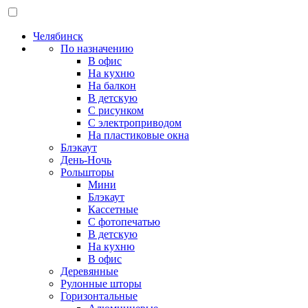
Челябинск
По назначению
В офис
На кухню
На балкон
В детскую
С рисунком
С электроприводом
На пластиковые окна
Блэкаут
День-Ночь
Рольшторы
Мини
Блэкаут
Кассетные
С фотопечатью
В детскую
На кухню
В офис
Деревянные
Рулонные шторы
Горизонтальные