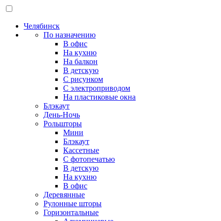
Челябинск
По назначению
В офис
На кухню
На балкон
В детскую
С рисунком
С электроприводом
На пластиковые окна
Блэкаут
День-Ночь
Рольшторы
Мини
Блэкаут
Кассетные
С фотопечатью
В детскую
На кухню
В офис
Деревянные
Рулонные шторы
Горизонтальные