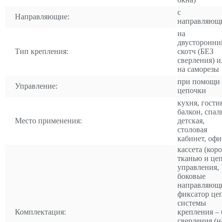
с
Направляющие:
направляющ
на
двусторонни
Тип крепления:
скотч (БЕЗ
сверления) и
на саморезы
при помощи
Управление:
цепочки
кухня, гости
балкон, спал
Место применения:
детская,
столовая
кабинет, офи
кассета (коро
тканью и це
управления,
боковые
направляющ
фиксатор це
системы
Комплектация:
крепления – 
сверления (н